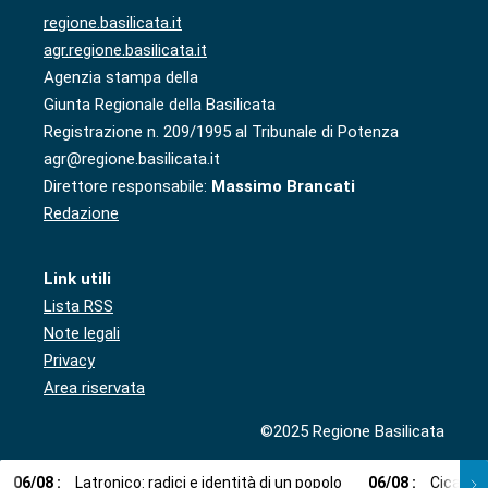
regione.basilicata.it
agr.regione.basilicata.it
Agenzia stampa della
Giunta Regionale della Basilicata
Registrazione n. 209/1995 al Tribunale di Potenza
agr@regione.basilicata.it
Direttore responsabile:
Massimo Brancati
Redazione
Link utili
Lista RSS
Note legali
Privacy
Area riservata
©2025 Regione Basilicata
06
/
08
:
Latronico: radici e identità di un popolo
06
/
08
:
Cicala: 