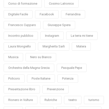
Corso di formazione
Cosimo Latronico
Digitale Facile
Facebook
Ferrandina
Francesco Cupparo
Giuseppe Spera
Incontro pubblico
Instagram
La terra mi tiene
Laura Mongiello
Margherita Sarli
Matera
Musica
Nero su Bianco
Orchestra della Magna Grecia
Pasquale Pepe
Policoro
Poste Italiane
Potenza
Presentazione libro
Prevenzione
Rionero in Vulture
Rubriche
teatro
turismo