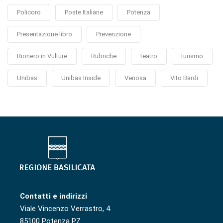
Policoro
Poste Italiane
Potenza
Presentazione libro
Prevenzione
Rionero in Vulture
Rubriche
teatro
turismo
Unibas
Unibas Inside
Venosa
Vito Bardi
Contatti e indirizzi
Viale Vincenzo Verrastro, 4
85100 Potenza PZ