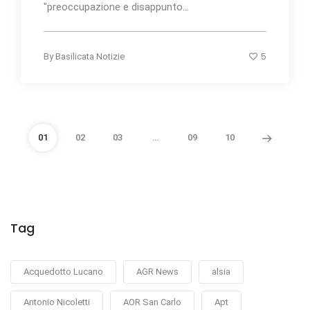
"preoccupazione e disappunto...
5
By
Basilicata Notizie
01
02
03
…
09
10
Tag
Acquedotto Lucano
AGR News
alsia
Antonio Nicoletti
AOR San Carlo
Apt