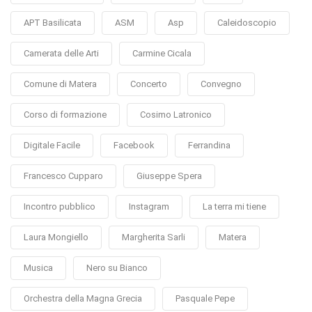
APT Basilicata
ASM
Asp
Caleidoscopio
Camerata delle Arti
Carmine Cicala
Comune di Matera
Concerto
Convegno
Corso di formazione
Cosimo Latronico
Digitale Facile
Facebook
Ferrandina
Francesco Cupparo
Giuseppe Spera
Incontro pubblico
Instagram
La terra mi tiene
Laura Mongiello
Margherita Sarli
Matera
Musica
Nero su Bianco
Orchestra della Magna Grecia
Pasquale Pepe