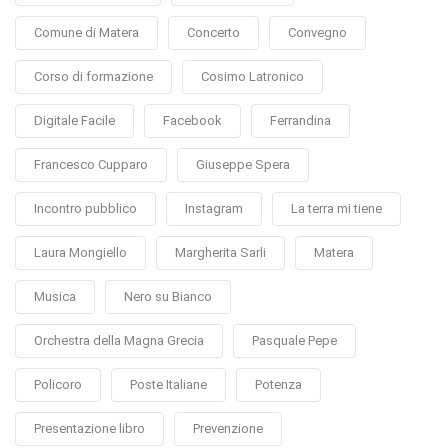
Comune di Matera
Concerto
Convegno
Corso di formazione
Cosimo Latronico
Digitale Facile
Facebook
Ferrandina
Francesco Cupparo
Giuseppe Spera
Incontro pubblico
Instagram
La terra mi tiene
Laura Mongiello
Margherita Sarli
Matera
Musica
Nero su Bianco
Orchestra della Magna Grecia
Pasquale Pepe
Policoro
Poste Italiane
Potenza
Presentazione libro
Prevenzione