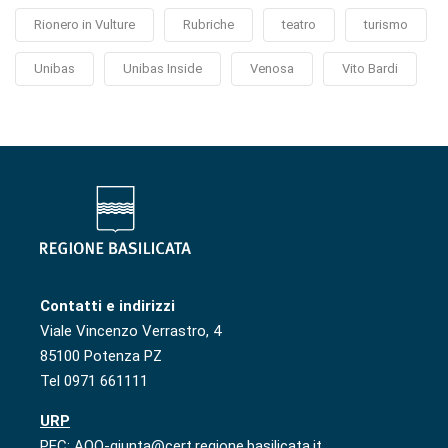
Rionero in Vulture
Rubriche
teatro
turismo
Unibas
Unibas Inside
Venosa
Vito Bardi
Contatti e indirizzi
Viale Vincenzo Verrastro, 4
85100 Potenza PZ
Tel 0971 661111
URP
PEC: AOO-giunta@cert.regione.basilicata.it