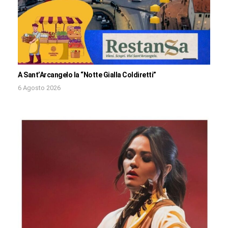
A Sant’Arcangelo la “Notte Gialla Coldiretti”
6 Agosto 2026