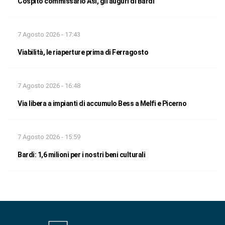
Cospito commissario Asi, gli auguri di Bardi
7 Agosto 2026 - 17:43
Viabilità, le riaperture prima di Ferragosto
7 Agosto 2026 - 16:48
Via libera a impianti di accumulo Bess a Melfi e Picerno
7 Agosto 2026 - 15:59
Bardi: 1,6 milioni per i nostri beni culturali