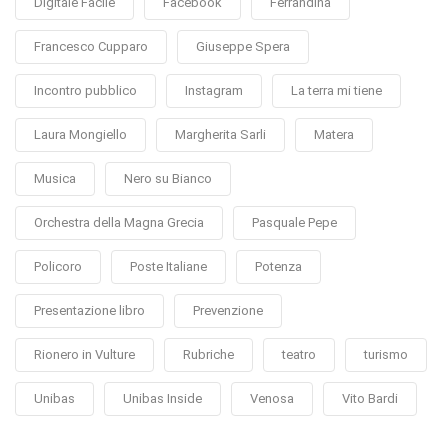
Digitale Facile
Facebook
Ferrandina
Francesco Cupparo
Giuseppe Spera
Incontro pubblico
Instagram
La terra mi tiene
Laura Mongiello
Margherita Sarli
Matera
Musica
Nero su Bianco
Orchestra della Magna Grecia
Pasquale Pepe
Policoro
Poste Italiane
Potenza
Presentazione libro
Prevenzione
Rionero in Vulture
Rubriche
teatro
turismo
Unibas
Unibas Inside
Venosa
Vito Bardi