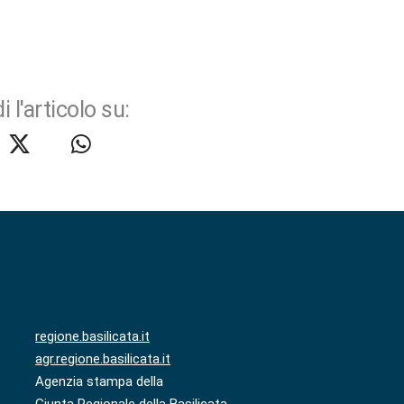
i l'articolo su:
regione.basilicata.it
agr.regione.basilicata.it
Agenzia stampa della