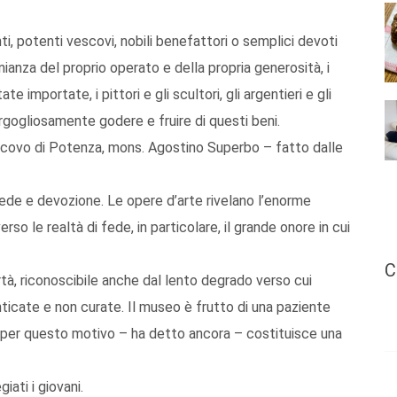
i, potenti vescovi, nobili benefattori o semplici devoti
ianza del proprio operato e della propria generosità, i
e importate, i pittori e gli scultori, gli argentieri e gli
rgogliosamente godere e fruire di questi beni.
escovo di Potenza, mons. Agostino Superbo – fatto dalle
fede e devozione. Le opere d’arte rivelano l’enorme
so le realtà di fede, in particolare, il grande onore in cui
C
tà, riconoscibile anche dal lento degrado verso cui
icate e non curate. Il museo è frutto di una paziente
; per questo motivo – ha detto ancora – costituisce una
iati i giovani.