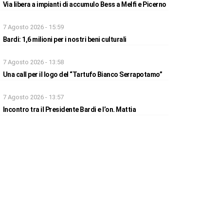
Via libera a impianti di accumulo Bess a Melfi e Picerno
7 Agosto 2026 - 15:59
Bardi: 1,6 milioni per i nostri beni culturali
7 Agosto 2026 - 13:58
Una call per il logo del “Tartufo Bianco Serrapotamo”
7 Agosto 2026 - 13:57
Incontro tra il Presidente Bardi e l’on. Mattia