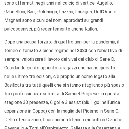
sono affermati negli anni nel calcio di vertice: Augello,
Gabrielloni, Bani, Goldaniga, Lazzari, Lasagna, Dell’Orco e
Magnani sono alcuni dei nomi approdati sui grandi
palcoscenisci, più recentemente anche Kallon.
Dopo una pausa forzata di quattro anni per la pandemia, il
torneo è tornato a pieno regime nel
2023
con l’obiettivo di
sempre: valorizzare il lavoro dei vivai dei club di Serie D.
Guardando giusto appunto ai ragazzi che hanno giocato
nelle ultime tre edizioni, c’è proprio un nome legato alla
Basilicata tra tutti quelli che si stanno ritagliando più spazio
tra i professionisti: si tratta di Samuel Pugliese, in questa
stagione 33 presenze, 6 gol e 3 assist (più 1 gol nell’unica
apparizione in Coppa) con la maglia del Picerno in Serie C.
Dello stesso anno, buoni numeri li hanno raccolti in C anche
Pavanello e Torri all’Ospitaletto, Galletta alla Casertana e