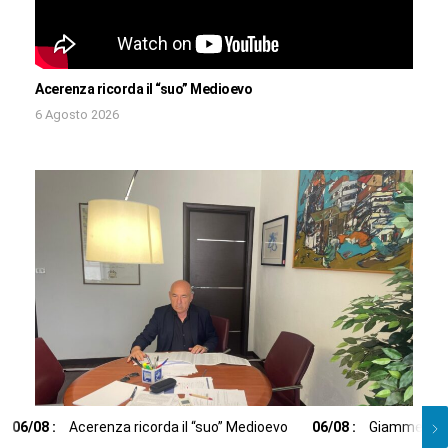
Acerenza ricorda il “suo” Medioevo
6 Agosto 2026
06
/
08
:
Acerenza ricorda il “suo” Medioevo
06
/
08
:
Giammetta (