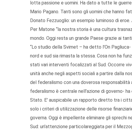
lotta passione e uomini. Ha dato a tutte le guerre 
Mario Pagano. Tanti sono gli uomini che hanno fatt
Donato Fezzuoglio: un esempio luminoso di eroe. A 
Per Matone “la nostra storia è una cultura trasnaz
mondo. Oggi resta un grande Paese grazie ai tanti 
“Lo studio della Svimet – ha detto l'On Pagliuca- 
nord e sud sia rimasta la stessa. Cosa non ha funz
stati vari interventi focalizzati al Sud. Occorre viv
unità anche negli aspetti sociali a partire dalla n
del federalismo con una doverosa responsabilità an
federalismo è centrale nell'azione di governo- ha
Stato. E' auspicabile un rapporto diretto tra i cit
solo i criteri di utilizzazione delle risorse finanzia
governa. Oggi è impellente eliminare gli sprechi nel
Sud: un'attenzione particolareggiata per il Mezzog