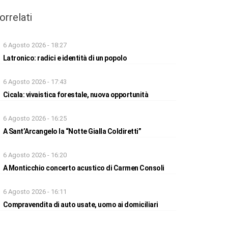
orrelati
6 Agosto 2026 - 18:27
Latronico: radici e identità di un popolo
6 Agosto 2026 - 17:43
Cicala: vivaistica forestale, nuova opportunità
6 Agosto 2026 - 16:25
A Sant’Arcangelo la “Notte Gialla Coldiretti”
6 Agosto 2026 - 16:20
A Monticchio concerto acustico di Carmen Consoli
6 Agosto 2026 - 16:11
Compravendita di auto usate, uomo ai domiciliari