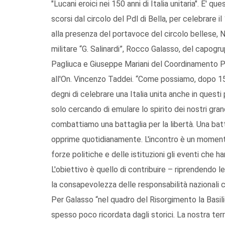
"Lucani eroici nei 150 anni di Italia unitaria". E' qu
scorsi dal circolo del Pdl di Bella, per celebrare il 
alla presenza del portavoce del circolo bellese, 
militare “G. Salinardi”, Rocco Galasso, del capogru
Pagliuca e Giuseppe Mariani del Coordinamento Pr
all'On. Vincenzo Taddei. “Come possiamo, dopo 150
degni di celebrare una Italia unita anche in questi
solo cercando di emulare lo spirito dei nostri grandi
combattiamo una battaglia per la libertà. Una bat
opprime quotidianamente. L'incontro è un momento 
forze politiche e delle istituzioni gli eventi che h
L'obiettivo è quello di contribuire – riprendendo 
la consapevolezza delle responsabilità nazionali
Per Galasso “nel quadro del Risorgimento la Basil
spesso poco ricordata dagli storici. La nostra terra