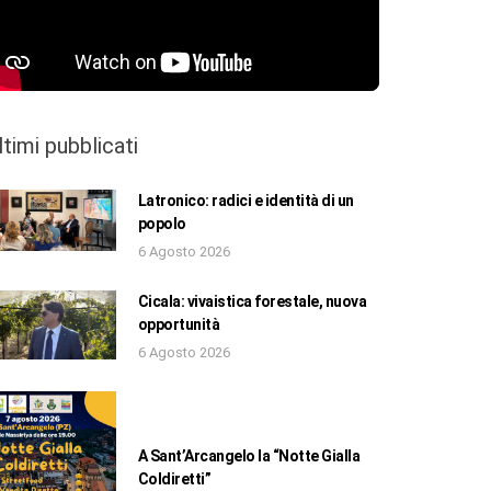
ltimi pubblicati
Latronico: radici e identità di un
popolo
6 Agosto 2026
Cicala: vivaistica forestale, nuova
opportunità
6 Agosto 2026
A Sant’Arcangelo la “Notte Gialla
Coldiretti”