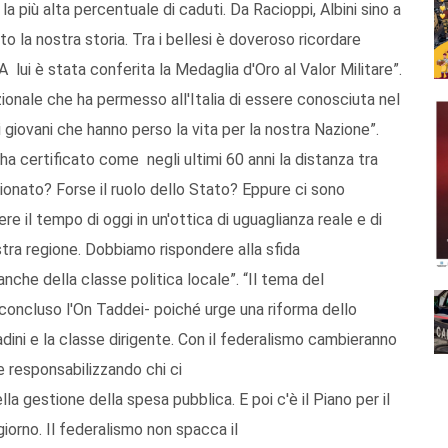
la più alta percentuale di caduti. Da Racioppi, Albini sino a
o la nostra storia. Tra i bellesi è doveroso ricordare
lui è stata conferita la Medaglia d'Oro al Valor Militare”.
ionale che ha permesso all'Italia di essere conosciuta nel
giovani che hanno perso la vita per la nostra Nazione”.
ha certificato come negli ultimi 60 anni la distanza tra
ionato? Forse il ruolo dello Stato? Eppure ci sono
ere il tempo di oggi in un'ottica di uguaglianza reale e di
ostra regione. Dobbiamo rispondere alla sfida
che della classe politica locale”. “Il tema del
 concluso l'On Taddei- poiché urge una riforma dello
tadini e la classe dirigente. Con il federalismo cambieranno
rie responsabilizzando chi ci
la gestione della spesa pubblica. E poi c'è il Piano per il
iorno. Il federalismo non spacca il