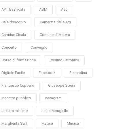
APT Basilicata
ASM
Asp
Caleidoscopio
Camerata delle Arti
Carmine Cicala
Comune di Matera
Concerto
Convegno
Corso di formazione
Cosimo Latronico
Digitale Facile
Facebook
Ferrandina
Francesco Cupparo
Giuseppe Spera
Incontro pubblico
Instagram
La terra mi tiene
Laura Mongiello
Margherita Sarli
Matera
Musica