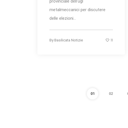
provinciale dell'ugl
metalmeccanici per discutere
delle elezioni...
11
By
Basilicata Notizie
01
02