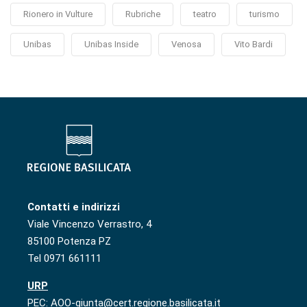
Rionero in Vulture
Rubriche
teatro
turismo
Unibas
Unibas Inside
Venosa
Vito Bardi
Contatti e indirizzi
Viale Vincenzo Verrastro, 4
85100 Potenza PZ
Tel 0971 661111
URP
PEC: AOO-giunta@cert.regione.basilicata.it