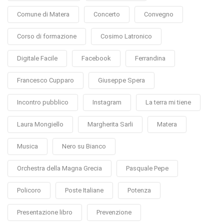
Comune di Matera
Concerto
Convegno
Corso di formazione
Cosimo Latronico
Digitale Facile
Facebook
Ferrandina
Francesco Cupparo
Giuseppe Spera
Incontro pubblico
Instagram
La terra mi tiene
Laura Mongiello
Margherita Sarli
Matera
Musica
Nero su Bianco
Orchestra della Magna Grecia
Pasquale Pepe
Policoro
Poste Italiane
Potenza
Presentazione libro
Prevenzione