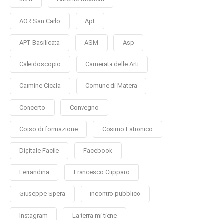
AOR San Carlo
Apt
APT Basilicata
ASM
Asp
Caleidoscopio
Camerata delle Arti
Carmine Cicala
Comune di Matera
Concerto
Convegno
Corso di formazione
Cosimo Latronico
Digitale Facile
Facebook
Ferrandina
Francesco Cupparo
Giuseppe Spera
Incontro pubblico
Instagram
La terra mi tiene