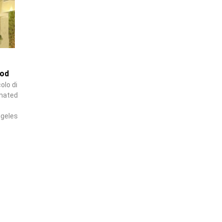
ood
olo di
imated
ngeles