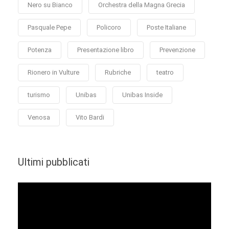
Nero su Bianco
Orchestra della Magna Grecia
Pasquale Pepe
Policoro
Poste Italiane
Potenza
Presentazione libro
Prevenzione
Rionero in Vulture
Rubriche
teatro
turismo
Unibas
Unibas Inside
Venosa
Vito Bardi
Ultimi pubblicati