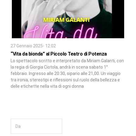
27 Gennaio 2025- 12:02
“Vita da bionda” al Piccolo Teatro di Potenza
Lo spettacolo scritto e interpretato da Miriam Galanti, con
la regia di Giorgia Ciotola, andrà in scena sabato 1°
febbraio. Ingresso alle 20.30, sipario alle 21,00. Un viaggio
tra ironia, stereotipi e riflessioni sul ruolo della bellezza e
delle etichette nella vita di ogni donna