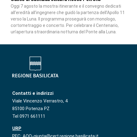
Oggi 7 agosto la mostra itinerante e il convegno dedicati
all’eredità all’ingegnere che guidò la partenza dell’Apollo 11
verso la Luna. Il programma proseguirà con monologo,
cortometraggio e concerto. Per celebrare il Centenario,
un’apertura straordinaria notturna del Ponte alla Luna.
Contatti e indirizzi
Viale Vincenzo Verrastro, 4
85100 Potenza PZ
Tel 0971 661111
URP
PEC: AOO-giunta@cert.regione.basilicata.it