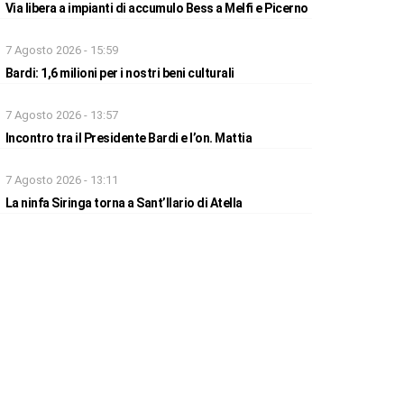
Via libera a impianti di accumulo Bess a Melfi e Picerno
7 Agosto 2026 - 15:59
Bardi: 1,6 milioni per i nostri beni culturali
7 Agosto 2026 - 13:57
Incontro tra il Presidente Bardi e l’on. Mattia
7 Agosto 2026 - 13:11
La ninfa Siringa torna a Sant’Ilario di Atella