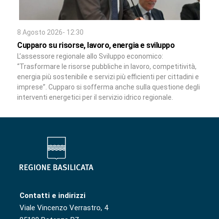
8 Agosto 2026- 12:30
Cupparo su risorse, lavoro, energia e sviluppo
L’assessore regionale allo Sviluppo economico:
“Trasformare le risorse pubbliche in lavoro, competitività,
energia più sostenibile e servizi più efficienti per cittadini e
imprese”. Cupparo si sofferma anche sulla questione degli
interventi energetici per il servizio idrico regionale.
Contatti e indirizzi
Viale Vincenzo Verrastro, 4