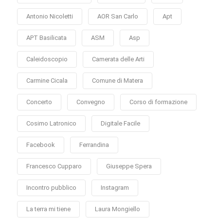
Antonio Nicoletti
AOR San Carlo
Apt
APT Basilicata
ASM
Asp
Caleidoscopio
Camerata delle Arti
Carmine Cicala
Comune di Matera
Concerto
Convegno
Corso di formazione
Cosimo Latronico
Digitale Facile
Facebook
Ferrandina
Francesco Cupparo
Giuseppe Spera
Incontro pubblico
Instagram
La terra mi tiene
Laura Mongiello