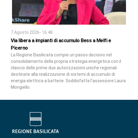
7 Agosto 2026- 16:48
Via libera a impianti di accumulo Bess a Melfi e
Picerno
La Regione Basilicata compie un passo decisivo nel
consolidamento della propria strategia energetica con il
rilascio delle prime due autorizzazioni uniche regionali
destinate alla realizzazione di sistemi di accumulo di
energia elettrica a batterie. Soddisfatta l’assessore Laura
Mongiello.