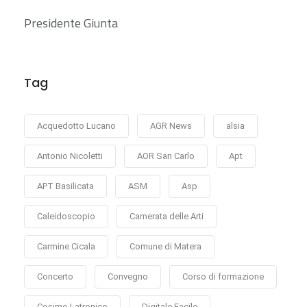
Presidente Giunta
Tag
Acquedotto Lucano
AGR News
alsia
Antonio Nicoletti
AOR San Carlo
Apt
APT Basilicata
ASM
Asp
Caleidoscopio
Camerata delle Arti
Carmine Cicala
Comune di Matera
Concerto
Convegno
Corso di formazione
Cosimo Latronico
Digitale Facile