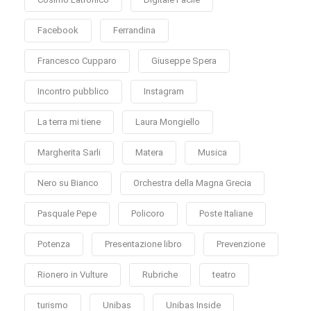
Facebook
Ferrandina
Francesco Cupparo
Giuseppe Spera
Incontro pubblico
Instagram
La terra mi tiene
Laura Mongiello
Margherita Sarli
Matera
Musica
Nero su Bianco
Orchestra della Magna Grecia
Pasquale Pepe
Policoro
Poste Italiane
Potenza
Presentazione libro
Prevenzione
Rionero in Vulture
Rubriche
teatro
turismo
Unibas
Unibas Inside