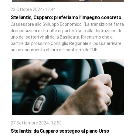
23 Ottobre 2024- 12:44
Stellantis, Cupparo: preferiamo l’impegno concreto
L’assessore allo Sviluppo Economico: “La transizione fatta
di imposizioni e di multe ci porterà solo alla distruzione di
uno dei settori vitali della Basilicata. Riteniamo che a
partire dal prossimo Consiglio Regionale si possa arrivare
ad un documento chiaro nei confronti dell’UE
27 Settembre 2024- 12:53
Stellantis: da Cupparo sostegno al piano Urso