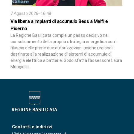
7 Agosto 2026- 16:48
Via libera a impianti di accumulo Bess a Melfi e
Picerno
La Regione Basilicata compie un passo decisivo nel
consolidamento della propria strategia energetica con il
rilascio delle prime due autorizzazioni uniche regionali
destinate alla realizzazione di sistemi di accumulo di
energia elettrica a batterie. Soddisfatta l’assessore Laura
Mongiello.
Contatti e indirizzi