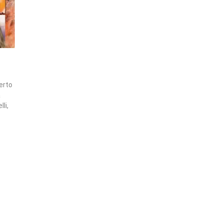
erto
a
li,