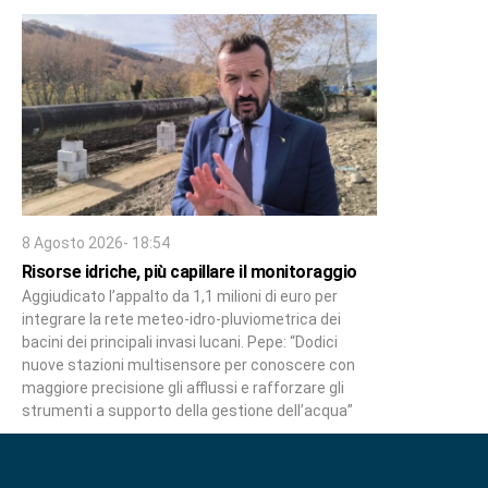
8 Agosto 2026- 18:54
Risorse idriche, più capillare il monitoraggio
Aggiudicato l’appalto da 1,1 milioni di euro per
integrare la rete meteo-idro-pluviometrica dei
bacini dei principali invasi lucani. Pepe: “Dodici
nuove stazioni multisensore per conoscere con
maggiore precisione gli afflussi e rafforzare gli
strumenti a supporto della gestione dell’acqua”