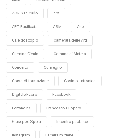
AOR San Carlo
Apt
APT Basilicata
ASM
Asp
Caleidoscopio
Camerata delle Arti
Carmine Cicala
Comune di Matera
Concerto
Convegno
Corso di formazione
Cosimo Latronico
Digitale Facile
Facebook
Ferrandina
Francesco Cupparo
Giuseppe Spera
Incontro pubblico
Instagram
La terra mi tiene