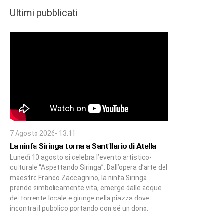
Ultimi pubblicati
7 Agosto 2026- 13:11
La ninfa Siringa torna a Sant’Ilario di Atella
Lunedì 10 agosto si celebra l’evento artistico-
culturale “Aspettando Siringa”. Dall’opera d’arte del
maestro Franco Zaccagnino, la ninfa Siringa
prende simbolicamente vita, emerge dalle acque
del torrente locale e giunge nella piazza dove
incontra il pubblico portando con sé un dono.