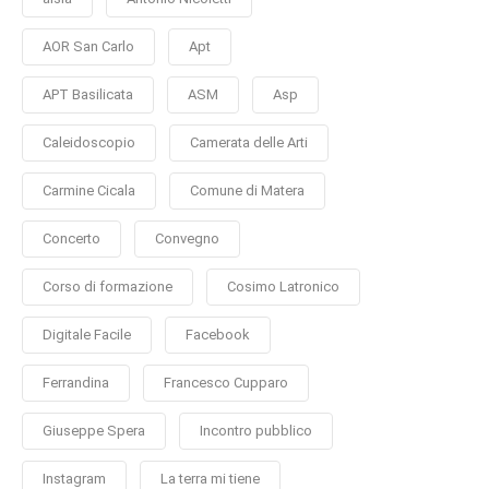
AOR San Carlo
Apt
APT Basilicata
ASM
Asp
Caleidoscopio
Camerata delle Arti
Carmine Cicala
Comune di Matera
Concerto
Convegno
Corso di formazione
Cosimo Latronico
Digitale Facile
Facebook
Ferrandina
Francesco Cupparo
Giuseppe Spera
Incontro pubblico
Instagram
La terra mi tiene