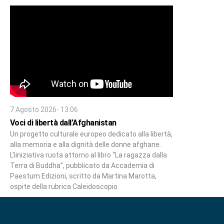
7 Agosto 2026- 13:06
Voci di libertà dall’Afghanistan
Un progetto culturale europeo dedicato alla libertà,
alla memoria e alla dignità delle donne afghane.
L’ìiniziativa ruota attorno al libro “La ragazza dalla
Terra di Buddha”, pubblicato da Accademia di
Paestum Edizioni, scritto da Martina Marotta,
ospite della rubrica Caleidoscopio.