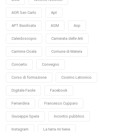
AOR San Carlo
Apt
APT Basilicata
ASM
Asp
Caleidoscopio
Camerata delle Arti
Carmine Cicala
Comune di Matera
Concerto
Convegno
Corso di formazione
Cosimo Latronico
Digitale Facile
Facebook
Ferrandina
Francesco Cupparo
Giuseppe Spera
Incontro pubblico
Instagram
La terra mi tiene