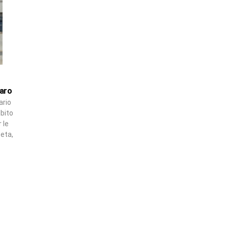
laro
ario
mbito
 le
oeta,