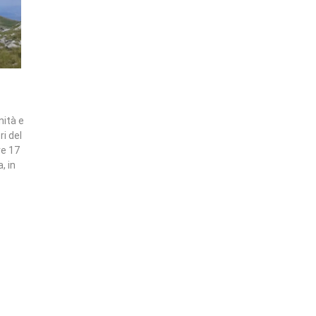
nità e
ri del
re 17
, in