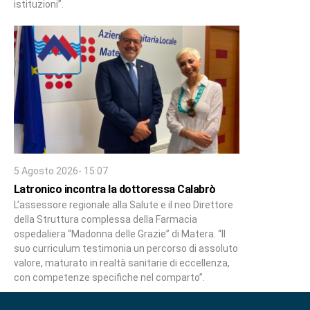
istituzioni”.
5 Agosto 2026- 15:07
Latronico incontra la dottoressa Calabrò
L’assessore regionale alla Salute e il neo Direttore
della Struttura complessa della Farmacia
ospedaliera “Madonna delle Grazie” di Matera. “Il
suo curriculum testimonia un percorso di assoluto
valore, maturato in realtà sanitarie di eccellenza,
con competenze specifiche nel comparto”.