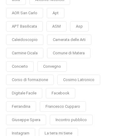
AOR San Carlo
Apt
APT Basilicata
ASM
Asp
Caleidoscopio
Camerata delle Arti
Carmine Cicala
Comune di Matera
Concerto
Convegno
Corso di formazione
Cosimo Latronico
Digitale Facile
Facebook
Ferrandina
Francesco Cupparo
Giuseppe Spera
Incontro pubblico
Instagram
La terra mi tiene