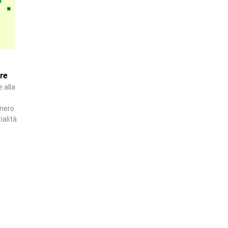
are
 alla
onero
ialità