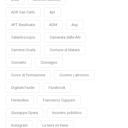
AOR San Carlo
Apt
APT Basilicata
ASM
Asp
Caleidoscopio
Camerata delle Arti
Carmine Cicala
Comune di Matera
Concerto
Convegno
Corso di formazione
Cosimo Latronico
Digitale Facile
Facebook
Ferrandina
Francesco Cupparo
Giuseppe Spera
Incontro pubblico
Instagram
La terra mi tiene