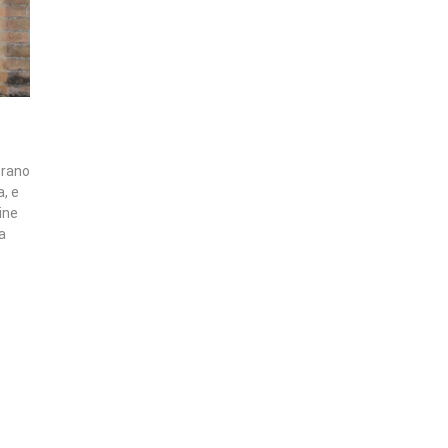
erano
a, e
mine
a