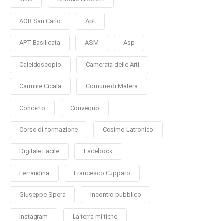
AOR San Carlo
Apt
APT Basilicata
ASM
Asp
Caleidoscopio
Camerata delle Arti
Carmine Cicala
Comune di Matera
Concerto
Convegno
Corso di formazione
Cosimo Latronico
Digitale Facile
Facebook
Ferrandina
Francesco Cupparo
Giuseppe Spera
Incontro pubblico
Instagram
La terra mi tiene