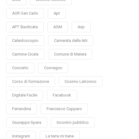
AOR San Carlo
Apt
APT Basilicata
ASM
Asp
Caleidoscopio
Camerata delle Arti
Carmine Cicala
Comune di Matera
Concerto
Convegno
Corso di formazione
Cosimo Latronico
Digitale Facile
Facebook
Ferrandina
Francesco Cupparo
Giuseppe Spera
Incontro pubblico
Instagram
La terra mi tiene