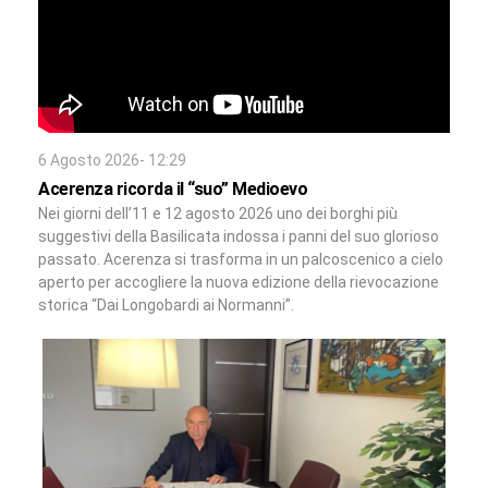
6 Agosto 2026- 12:29
Acerenza ricorda il “suo” Medioevo
Nei giorni dell’11 e 12 agosto 2026 uno dei borghi più
suggestivi della Basilicata indossa i panni del suo glorioso
passato. Acerenza si trasforma in un palcoscenico a cielo
aperto per accogliere la nuova edizione della rievocazione
storica “Dai Longobardi ai Normanni”.