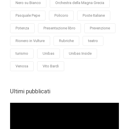
Nero su Bianco
Orchestra della Magna Grecia
Pasquale Pepe
Policoro
Poste Italiane
Potenza
Presentazione libro
Prevenzione
Rionero in Vulture
Rubriche
teatro
turismo
Unibas
Unibas Inside
Venosa
Vito Bardi
Ultimi pubblicati