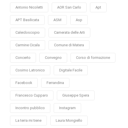
Antonio Nicoletti
AOR San Carlo
Apt
APT Basilicata
ASM
Asp
Caleidoscopio
Camerata delle Arti
Carmine Cicala
Comune di Matera
Concerto
Convegno
Corso di formazione
Cosimo Latronico
Digitale Facile
Facebook
Ferrandina
Francesco Cupparo
Giuseppe Spera
Incontro pubblico
Instagram
La terra mi tiene
Laura Mongiello