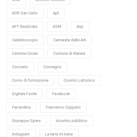
AOR San Carlo
Apt
APT Basilicata
ASM
Asp
Caleidoscopio
Camerata delle Arti
Carmine Cicala
Comune di Matera
Concerto
Convegno
Corso di formazione
Cosimo Latronico
Digitale Facile
Facebook
Ferrandina
Francesco Cupparo
Giuseppe Spera
Incontro pubblico
Instagram
La terra mi tiene