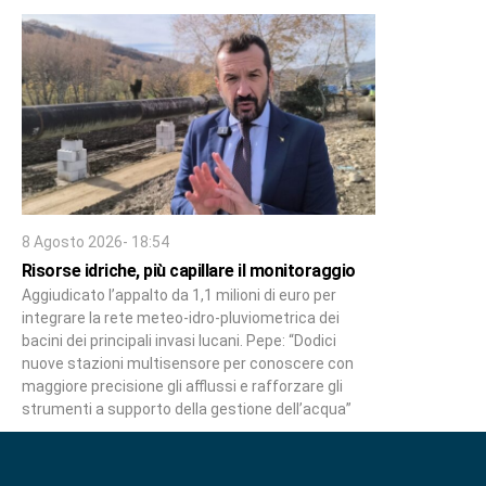
8 Agosto 2026- 18:54
Risorse idriche, più capillare il monitoraggio
Aggiudicato l’appalto da 1,1 milioni di euro per
integrare la rete meteo-idro-pluviometrica dei
bacini dei principali invasi lucani. Pepe: “Dodici
nuove stazioni multisensore per conoscere con
maggiore precisione gli afflussi e rafforzare gli
strumenti a supporto della gestione dell’acqua”