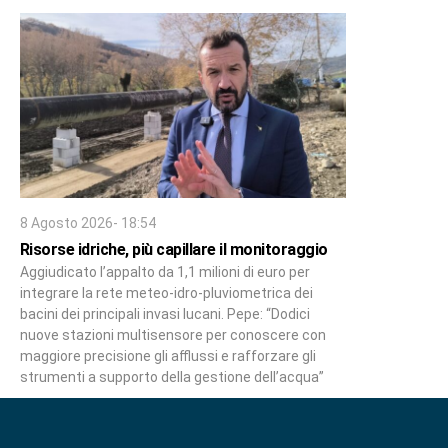
8 Agosto 2026- 18:54
Risorse idriche, più capillare il monitoraggio
Aggiudicato l’appalto da 1,1 milioni di euro per
integrare la rete meteo-idro-pluviometrica dei
bacini dei principali invasi lucani. Pepe: “Dodici
nuove stazioni multisensore per conoscere con
maggiore precisione gli afflussi e rafforzare gli
strumenti a supporto della gestione dell’acqua”