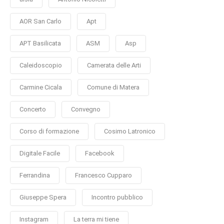
AOR San Carlo
Apt
APT Basilicata
ASM
Asp
Caleidoscopio
Camerata delle Arti
Carmine Cicala
Comune di Matera
Concerto
Convegno
Corso di formazione
Cosimo Latronico
Digitale Facile
Facebook
Ferrandina
Francesco Cupparo
Giuseppe Spera
Incontro pubblico
Instagram
La terra mi tiene