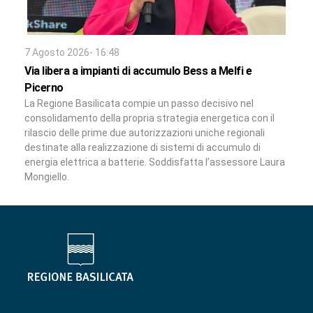
7 Agosto 2026- 16:48
Via libera a impianti di accumulo Bess a Melfi e
Picerno
La Regione Basilicata compie un passo decisivo nel
consolidamento della propria strategia energetica con il
rilascio delle prime due autorizzazioni uniche regionali
destinate alla realizzazione di sistemi di accumulo di
energia elettrica a batterie. Soddisfatta l’assessore Laura
Mongiello.