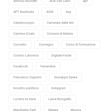
Antonio Nicoletti
AOR San Carlo
Apt
APT Basilicata
ASM
Asp
Caleidoscopio
Camerata delle Arti
Carmine Cicala
Comune di Matera
Concerto
Convegno
Corso di formazione
Cosimo Latronico
Digitale Facile
Facebook
Ferrandina
Francesco Cupparo
Giuseppe Spera
Incontro pubblico
Instagram
La terra mi tiene
Laura Mongiello
Margherita Sarli
Matera
Musica