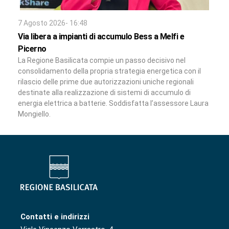
7 Agosto 2026- 16:48
Via libera a impianti di accumulo Bess a Melfi e
Picerno
La Regione Basilicata compie un passo decisivo nel
consolidamento della propria strategia energetica con il
rilascio delle prime due autorizzazioni uniche regionali
destinate alla realizzazione di sistemi di accumulo di
energia elettrica a batterie. Soddisfatta l’assessore Laura
Mongiello.
Contatti e indirizzi