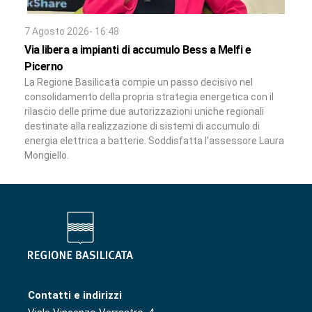
7 Agosto 2026- 16:48
Via libera a impianti di accumulo Bess a Melfi e
Picerno
La Regione Basilicata compie un passo decisivo nel
consolidamento della propria strategia energetica con il
rilascio delle prime due autorizzazioni uniche regionali
destinate alla realizzazione di sistemi di accumulo di
energia elettrica a batterie. Soddisfatta l’assessore Laura
Mongiello.
Contatti e indirizzi