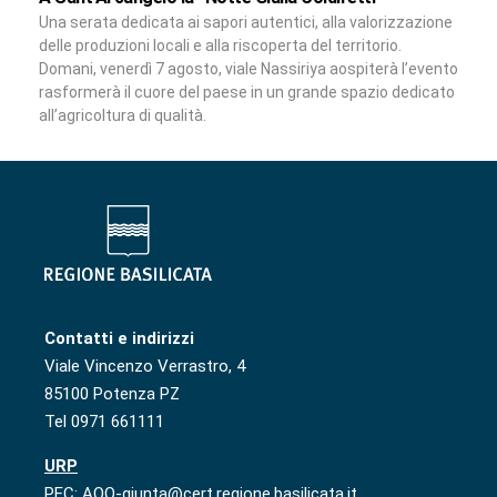
Una serata dedicata ai sapori autentici, alla valorizzazione
delle produzioni locali e alla riscoperta del territorio.
Domani, venerdì 7 agosto, viale Nassiriya aospiterà l’evento
rasformerà il cuore del paese in un grande spazio dedicato
all’agricoltura di qualità.
Contatti e indirizzi
Viale Vincenzo Verrastro, 4
85100 Potenza PZ
Tel 0971 661111
URP
PEC: AOO-giunta@cert.regione.basilicata.it