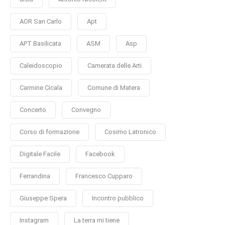
AOR San Carlo
Apt
APT Basilicata
ASM
Asp
Caleidoscopio
Camerata delle Arti
Carmine Cicala
Comune di Matera
Concerto
Convegno
Corso di formazione
Cosimo Latronico
Digitale Facile
Facebook
Ferrandina
Francesco Cupparo
Giuseppe Spera
Incontro pubblico
Instagram
La terra mi tiene