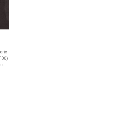
o
ario
,00)
o,