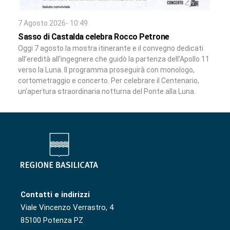
7 Agosto 2026- 10:49
Sasso di Castalda celebra Rocco Petrone
Oggi 7 agosto la mostra itinerante e il convegno dedicati
all’eredità all’ingegnere che guidò la partenza dell’Apollo 11
verso la Luna. Il programma proseguirà con monologo,
cortometraggio e concerto. Per celebrare il Centenario,
un’apertura straordinaria notturna del Ponte alla Luna.
Contatti e indirizzi
Viale Vincenzo Verrastro, 4
85100 Potenza PZ