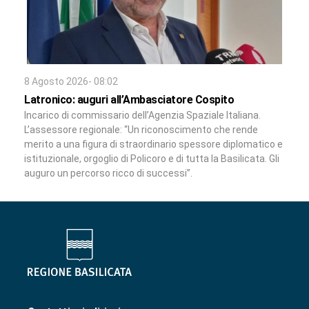
8 Agosto 2026- 08:02
Latronico: auguri all’Ambasciatore Cospito
Incarico di commissario dell’Agenzia Spaziale Italiana.
L’assessore regionale: “Un riconoscimento che rende
merito a una figura di straordinario spessore diplomatico e
istituzionale, orgoglio di Policoro e di tutta la Basilicata. Gli
auguro un percorso ricco di successi”.