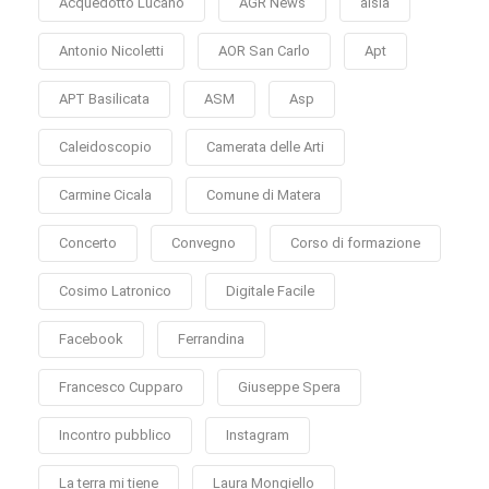
Acquedotto Lucano
AGR News
alsia
Antonio Nicoletti
AOR San Carlo
Apt
APT Basilicata
ASM
Asp
Caleidoscopio
Camerata delle Arti
Carmine Cicala
Comune di Matera
Concerto
Convegno
Corso di formazione
Cosimo Latronico
Digitale Facile
Facebook
Ferrandina
Francesco Cupparo
Giuseppe Spera
Incontro pubblico
Instagram
La terra mi tiene
Laura Mongiello