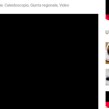
ie:
Caleidoscopio
,
Giunta regionale
,
Video
U