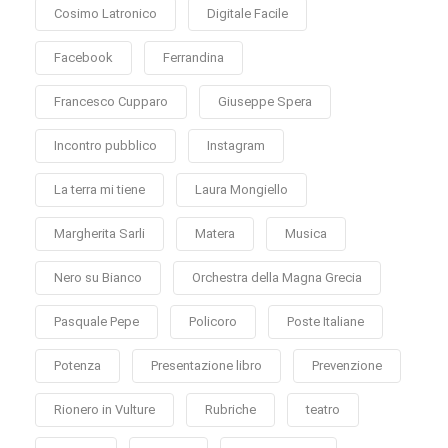
Cosimo Latronico
Digitale Facile
Facebook
Ferrandina
Francesco Cupparo
Giuseppe Spera
Incontro pubblico
Instagram
La terra mi tiene
Laura Mongiello
Margherita Sarli
Matera
Musica
Nero su Bianco
Orchestra della Magna Grecia
Pasquale Pepe
Policoro
Poste Italiane
Potenza
Presentazione libro
Prevenzione
Rionero in Vulture
Rubriche
teatro