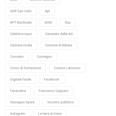
AOR San Carlo
Apt
APT Basilicata
ASM
Asp
Caleidoscopio
Camerata delle Arti
Carmine Cicala
Comune di Matera
Concerto
Convegno
Corso di formazione
Cosimo Latronico
Digitale Facile
Facebook
Ferrandina
Francesco Cupparo
Giuseppe Spera
Incontro pubblico
Instagram
La terra mi tiene