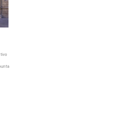
tivo
punta