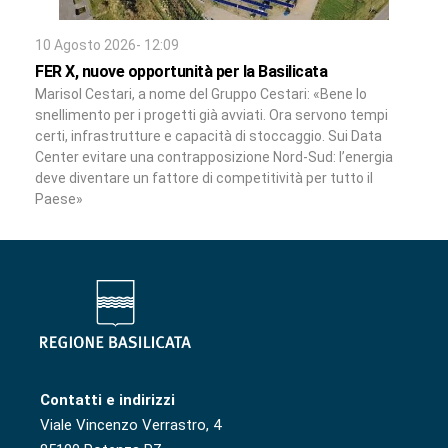
10 Agosto 2026- 12:09
FER X, nuove opportunità per la Basilicata
Marisol Cestari, a nome del Gruppo Cestari: «Bene lo
snellimento per i progetti già avviati. Ora servono tempi
certi, infrastrutture e capacità di stoccaggio. Sui Data
Center evitare una contrapposizione Nord-Sud: l’energia
deve diventare un fattore di competitività per tutto il
Paese»
Contatti e indirizzi
Viale Vincenzo Verrastro, 4