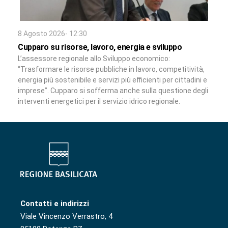
8 Agosto 2026- 12:30
Cupparo su risorse, lavoro, energia e sviluppo
L’assessore regionale allo Sviluppo economico:
“Trasformare le risorse pubbliche in lavoro, competitività,
energia più sostenibile e servizi più efficienti per cittadini e
imprese”. Cupparo si sofferma anche sulla questione degli
interventi energetici per il servizio idrico regionale.
Contatti e indirizzi
Viale Vincenzo Verrastro, 4