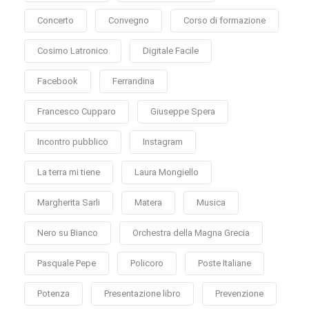
Concerto
Convegno
Corso di formazione
Cosimo Latronico
Digitale Facile
Facebook
Ferrandina
Francesco Cupparo
Giuseppe Spera
Incontro pubblico
Instagram
La terra mi tiene
Laura Mongiello
Margherita Sarli
Matera
Musica
Nero su Bianco
Orchestra della Magna Grecia
Pasquale Pepe
Policoro
Poste Italiane
Potenza
Presentazione libro
Prevenzione