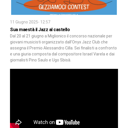
11 Giugno 2025- 12:57
Sua maestà il Jazz al castello
Dal 20 al 21 giugno a Miglionico il concorso nazionale per
giovani musicisti organizzato dall’Onyx Jazz Club che
assegna il Premio Alessandro Cilla. Sei finalisti a confronto
e una giuria composta dal compositore Israel Varela e dai
giornalisti Pino Saulo e Ugo Sbisà.