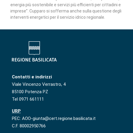
energia più sostenibile e servizi più efficienti per cittadini e
imprese”. Cupparo si sofferma anche sulla questione degli
interventi energetici per il servizio idrico regionale.
Contatti e indirizzi
Viale Vincenzo Verrastro, 4
85100 Potenza PZ
Tel 0971 661111
URP
PEC: AOO-giunta@cert.regione.basilicata.it
C.F. 80002950766