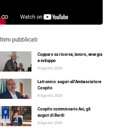
ltimi pubblicati
Cupparo su risorse, lavoro, energia
e sviluppo
8 Agosto 2026
Latronico: auguri all’Ambasciatore
Cospito
8 Agosto 2026
Cospito commissario Asi, gli
auguri di Bardi
8 Agosto 2026