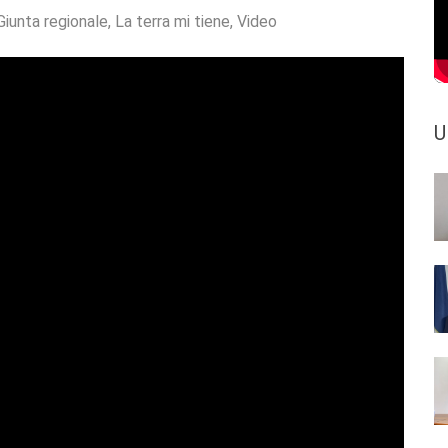
Giunta regionale
,
La terra mi tiene
,
Video
U