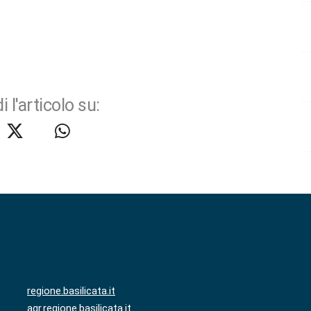
i l'articolo su:
regione.basilicata.it
agr.regione.basilicata.it