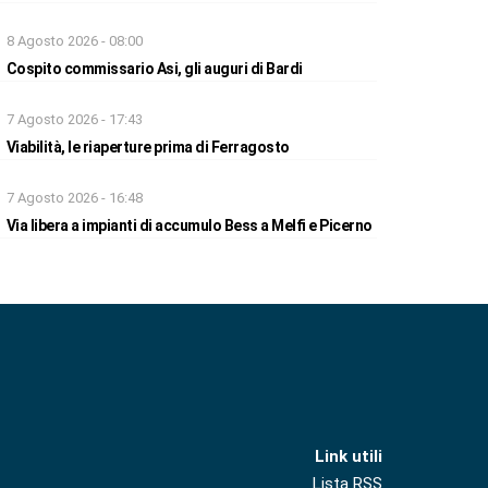
8 Agosto 2026 - 08:00
Cospito commissario Asi, gli auguri di Bardi
7 Agosto 2026 - 17:43
Viabilità, le riaperture prima di Ferragosto
7 Agosto 2026 - 16:48
Via libera a impianti di accumulo Bess a Melfi e Picerno
Link utili
Lista RSS