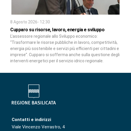
8 Agosto 2026- 12:30
Cupparo su risorse, lavoro, energia e sviluppo
L’assessore regionale allo Sviluppo economico:
“Trasformare le risorse pubbliche in lavoro, competitività,
energia più sostenibile e servizi più efficienti per cittadini e
imprese”. Cupparo si sofferma anche sulla questione degli
interventi energetici per il servizio idrico regionale.
Contatti e indirizzi
Viale Vincenzo Verrastro, 4