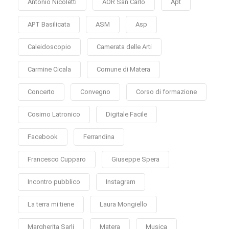
Antonio Nicoletti
AOR San Carlo
Apt
APT Basilicata
ASM
Asp
Caleidoscopio
Camerata delle Arti
Carmine Cicala
Comune di Matera
Concerto
Convegno
Corso di formazione
Cosimo Latronico
Digitale Facile
Facebook
Ferrandina
Francesco Cupparo
Giuseppe Spera
Incontro pubblico
Instagram
La terra mi tiene
Laura Mongiello
Margherita Sarli
Matera
Musica