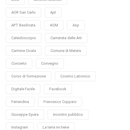
AOR San Carlo
Apt
APT Basilicata
ASM
Asp
Caleidoscopio
Camerata delle Arti
Carmine Cicala
Comune di Matera
Concerto
Convegno
Corso di formazione
Cosimo Latronico
Digitale Facile
Facebook
Ferrandina
Francesco Cupparo
Giuseppe Spera
Incontro pubblico
Instagram
La terra mi tiene