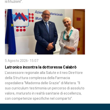
istituzioni”.
5 Agosto 2026- 15:07
Latronico incontra la dottoressa Calabrò
L’assessore regionale alla Salute e il neo Direttore
della Struttura complessa della Farmacia
ospedaliera “Madonna delle Grazie” di Matera. “Il
suo curriculum testimonia un percorso di assoluto
valore, maturato in realtà sanitarie di eccellenza,
con competenze specifiche nel comparto”.