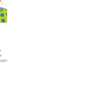
a
ia
taggio