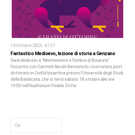
14 Ottobre 2025- 07:57
Fantastico Medioevo, lezione di storia a Genzano
Sarà dedicato a “Monteserico e l’ombra di Bisanzio”
l’incontro con Carmelo Nicolò Benvenuto, ricercatore post
dottorato in Civiltà bizantina presso l’Università degli Studi
della Basilicata, che si terrà sabato 18 ottobre alle ore
19:00 nell’Auditorium Fedele Zotta