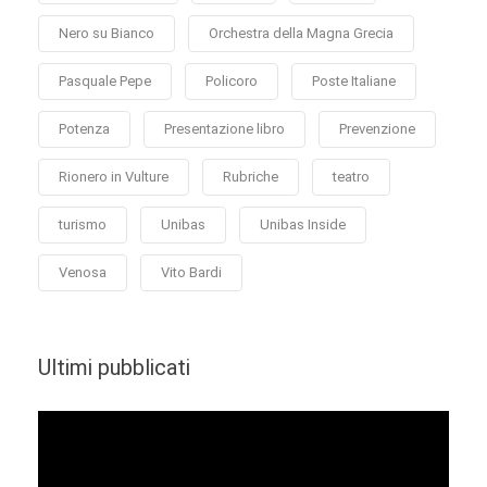
Nero su Bianco
Orchestra della Magna Grecia
Pasquale Pepe
Policoro
Poste Italiane
Potenza
Presentazione libro
Prevenzione
Rionero in Vulture
Rubriche
teatro
turismo
Unibas
Unibas Inside
Venosa
Vito Bardi
Ultimi pubblicati