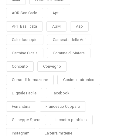
AOR San Carlo
Apt
APT Basilicata
ASM
Asp
Caleidoscopio
Camerata delle Arti
Carmine Cicala
Comune di Matera
Concerto
Convegno
Corso di formazione
Cosimo Latronico
Digitale Facile
Facebook
Ferrandina
Francesco Cupparo
Giuseppe Spera
Incontro pubblico
Instagram
La terra mi tiene