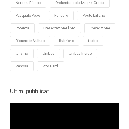
Nero su Bianco
Orchestra della Magna Grecia
Pasquale Pepe
Policoro
Poste Italiane
Potenza
Presentazione libro
Prevenzione
Rionero in Vulture
Rubriche
teatro
turismo
Unibas
Unibas Inside
Venosa
Vito Bardi
Ultimi pubblicati