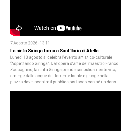
7 Agosto 2026- 13:11
La ninfa Siringa torna a Sant’Ilario di Atella
Lunedì 10 agosto si celebra l’evento artistico-culturale
“Aspettando Siringa”. Dall’opera d’arte del maestro Franco
Zaccagnino, la ninfa Siringa prende simbolicamente vita,
emerge dalle acque del torrente locale e giunge nella
piazza dove incontra il pubblico portando con sé un dono.